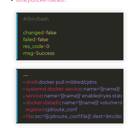
library/docker-datadir
:
#!/bin/bash
changed
=
false
failed
=
false
res_code
=
0
msg
=
Success
- 
shell
: 
docker pull mildred/cjdns
- 
systemd-docker-service
: 
name='{{name}}'
- 
service
: 
name='{{name}}' enabled=yes state=
- 
docker-datadir
: 
name='{{name}}' volume=/etc/
register
: 
cjdroute_conf
- 
file
: 
src='{{cjdroute_conf.file}}' dest='/etc/doc