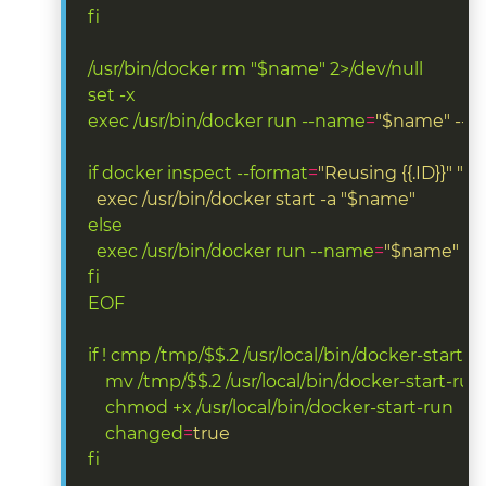
fi
/usr/bin/docker rm "$name" 2>/dev/null
set -x
exec /usr/bin/docker run --name
=
"$name" --v
if docker inspect --format
=
  exec /usr/bin/docker start -a "$name"
else
exec /usr/bin/docker run --name
=
"$name" --
fi
EOF
if ! cmp /tmp/$$.2 /usr/local/bin/docker-start-r
mv /tmp/$$.2 /usr/local/bin/docker-start-run
chmod +x /usr/local/bin/docker-start-run
changed
=
true
fi