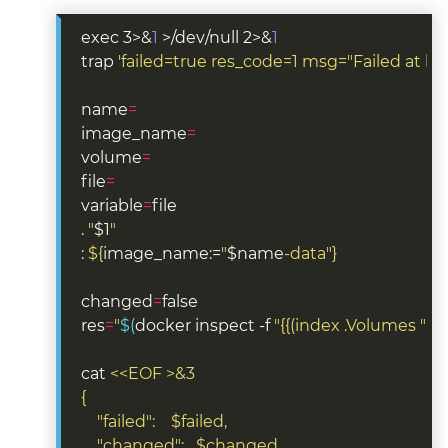
exec 3>&
1
 >/dev/null 2>&
1
trap 
'failed=true res_code=1 msg="Failed at li
name
=
image_name
=
volume
=
file
=
variable
=
. 
"
$1
"
: 
${
image_name:=
"
$name
-data"
}
changed
=
res
=
"
$(
docker inspect -f 
"{{(index .Volumes "
$v
cat 