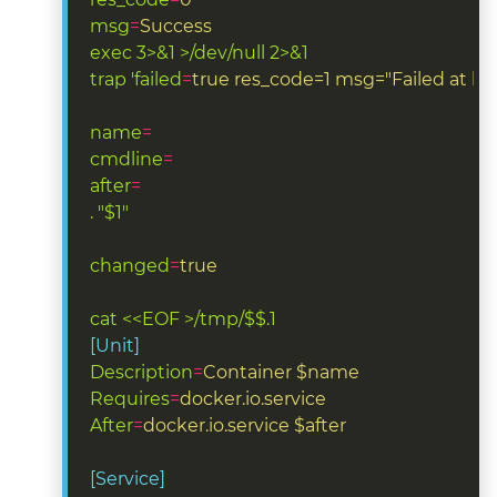
msg
=
Success
exec 3>&1 >/dev/null 2>&1
trap 'failed
=
true res_code=1 msg="Failed at li
name
=
cmdline
=
after
=
. "$1"
changed
=
true
cat <<EOF >/tmp/$$.1
[Unit]
Description
=
Container $name
Requires
=
docker.io.service
After
=
docker.io.service $after
[Service]