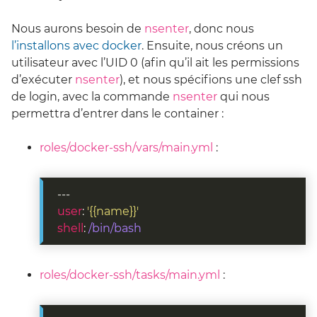
Nous aurons besoin de
nsenter
, donc nous
l’installons avec docker
. Ensuite, nous créons un
utilisateur avec l’UID 0 (afin qu’il ait les permissions
d’exécuter
nsenter
), et nous spécifions une clef ssh
de login, avec la commande
nsenter
qui nous
permettra d’entrer dans le container :
roles/docker-ssh/vars/main.yml
:
user
: 
'{{name}}'
shell
: 
/bin/bash
roles/docker-ssh/tasks/main.yml
: