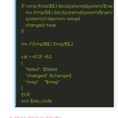
if ! cmp /tmp/$$.1 /etc/systemd/system/$name
mv /tmp/$$.1 /etc/systemd/system/$name.s
systemctl daemon-reload
changed
=
true
fi
rm -f /tmp/$$.1 /tmp/$$.2
cat <<EOF >&3
{
"failed":  $failed,
"changed": $changed,
"msg":     "$msg"
}
EOF
exit $res_code