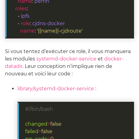
name
: 
perrin
roles
    - 
ipfs
    - 
role
: 
cjdns-docker
name
: 
'{{name}}-cjdroute'
Si vous tentez d’exécuter ce role, il vous manquera
les modules
systemd-docker-service
et
docker-
datadir
. Leur conception n’implique rien de
nouveau et voici leur code :
library/systemd-docker-service
:
#!/bin/bash
changed
=
false
failed
=
false
res_code
=
0