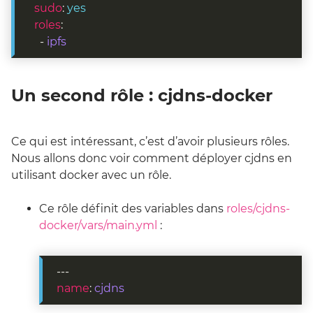
  sudo
: 
yes
  roles
    - 
ipfs
Un second rôle : cjdns-docker
Ce qui est intéressant, c’est d’avoir plusieurs rôles.
Nous allons donc voir comment déployer cjdns en
utilisant docker avec un rôle.
Ce rôle définit des variables dans
roles/cjdns-
docker/vars/main.yml
:
name
: 
cjdns