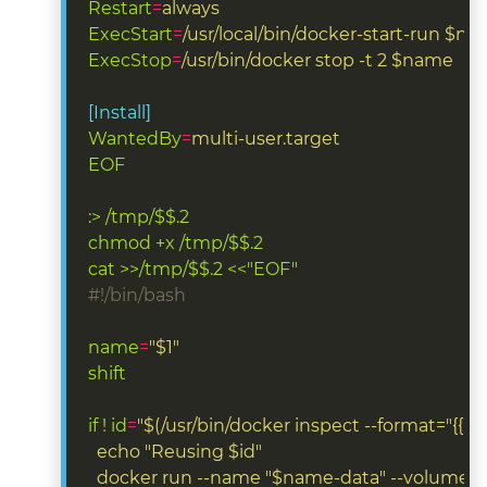
Restart
=
always
ExecStart
=
/usr/local/bin/docker-start-run $n
ExecStop
=
/usr/bin/docker stop -t 2 $name
[Install]
WantedBy
=
multi-user.target
EOF
:> /tmp/$$.2
chmod +x /tmp/$$.2
cat >>/tmp/$$.2 <<"EOF"
#!/bin/bash
name
=
"$1"
shift
if ! id
=
  docker run --name "$name-data" --volumes-