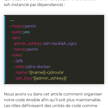
ssh instancié par dépendance) :
- 
hosts
: 
perrin
sudo
: 
yes
vars
admin_sshkey
: 
ssh-rsa AAA...vgcv
name
: 
perrin
roles
    - 
ipfs
    - 
role
: 
cjdns-docker
name
: 
'{{name}}-cjdroute'
ssh_key
: 
'{{admin_sshkey}}'
Nous avons vu dans cet article comment organiser
notre code Ansible afin qu’il soit plus maintenable.
Les rôles définissent des unités de code comme