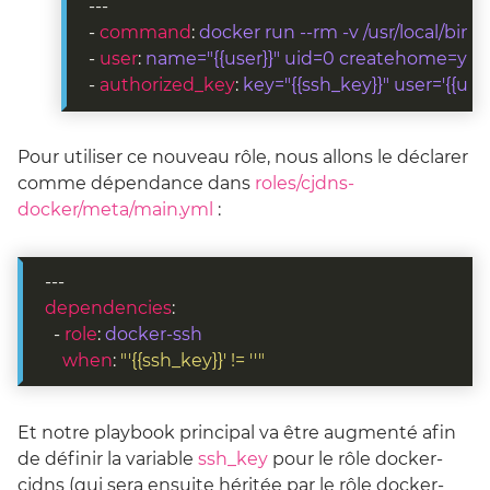
- 
command
: 
docker run --rm -v /usr/local/bin:
- 
user
: 
name="{{user}}" uid=0 createhome=yes s
- 
authorized_key
: 
key="{{ssh_key}}" user='{{use
Pour utiliser ce nouveau rôle, nous allons le déclarer
comme dépendance dans
roles/cjdns-
docker/meta/main.yml
:
dependencies
  - 
role
: 
docker-ssh
when
: 
"'{{ssh_key}}' != ''"
Et notre playbook principal va être augmenté afin
de définir la variable
ssh_key
pour le rôle docker-
cjdns (qui sera ensuite héritée par le rôle docker-