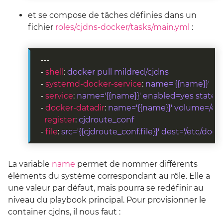
et se compose de tâches définies dans un
fichier
roles/cjdns-docker/tasks/main.yml
:
- 
shell
: 
docker pull mildred/cjdns
- 
systemd-docker-service
: 
name='{{name}}'
- 
service
: 
name='{{name}}' enabled=yes state=
- 
docker-datadir
: 
name='{{name}}' volume=/etc/
register
: 
cjdroute_conf
- 
file
: 
src='{{cjdroute_conf.file}}' dest='/etc/doc
La variable
name
permet de nommer différents
éléments du système correspondant au rôle. Elle a
une valeur par défaut, mais pourra se redéfinir au
niveau du playbook principal. Pour provisionner le
container cjdns, il nous faut :