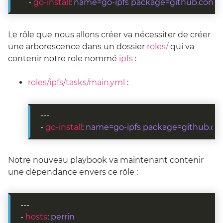
    - 
go-install
: 
name=go-ipfs package=github.com/jb
Le rôle que nous allons créer va nécessiter de créer
une arborescence dans un dossier
roles/
qui va
contenir notre role nommé
ipfs
:
roles/ipfs/tasks/main.yml
:
- 
go-install
: 
name=go-ipfs package=github.com
Notre nouveau playbook va maintenant contenir
une dépendance envers ce rôle :
- 
hosts
: 
perrin