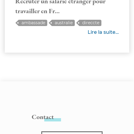
Recruter un salarié étranger pour
travailler en Fr…
ambassade
australie
direccte
étranger
OFII
Visa
VLS-TS
Lire la suite…
Contact