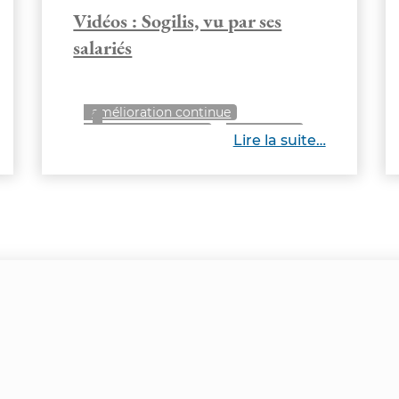
Vidéos : Sogilis, vu par ses
salariés
amélioration continue
bonheur au travail
entreprise
Lire la suite…
management
recrutement