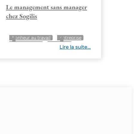
Le management sans manager
chez Sogilis
bonheur au travail
entreprise
management
manager
Lire la suite…