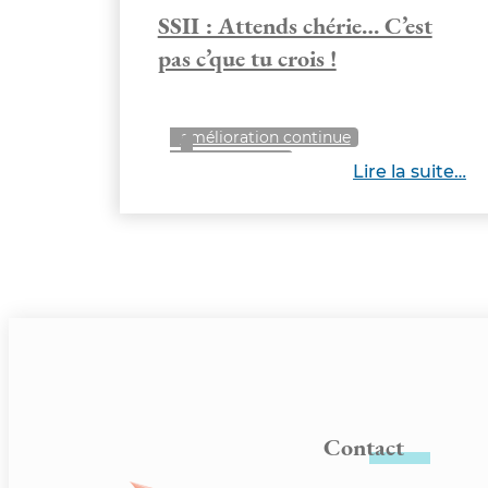
SSII : Attends chérie… C’est
pas c’que tu crois !
amélioration continue
management
Lire la suite…
modèle d'organisation
Contact